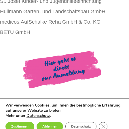
St. Josef Kinder- und Jugendhilfeeinrichtung
Hullmann Garten- und Landschaftsbau GmbH
medicos.AufSchalke Reha GmbH & Co. KG
BETU GmbH
Wir verwenden Cookies, um Ihnen die bestmögliche Erfahrung
Datenschutz
Impressum
auf unserer Website zu bieten.
Mehr unter
Datenschutz
.
GDPR Cookie-
Zustimmen
Ablehnen
Datenschutz